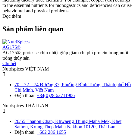
to the essential nutrients for monogastrics and deficiencies can cause
behavioural and physical problems.
Đọc thêm
Sản phẩm liên quan
AG175®
A
AG175®, protease chịu nhiệt giúp giảm chi phí protein trong nuôi
A
trồng thủy sản
c
Chi tiết
C
Nutrispices VIỆT NAM
70 – 72 – 74 Đường 37, Phường Bình Trưng, Thành phố Hồ
Chí Minh, Việt Nam
Điện thoại:
+84(0)28 62711906
Nutrispices THÁI LAN
26/55 Thanon Chan, Khwaeng Thung Maha Mek, Khet
Sathon, Krung Thep Maha Nakhon 10120, Thái Lan
Điện thoại:
+662 286 1655