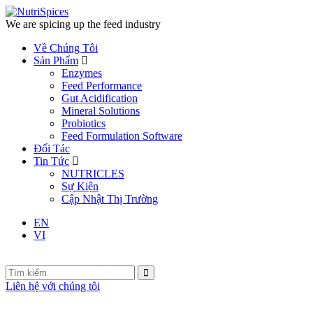
We are spicing up the feed industry
Về Chúng Tôi
Sản Phẩm
Enzymes
Feed Performance
Gut Acidification
Mineral Solutions
Probiotics
Feed Formulation Software
Đối Tác
Tin Tức
NUTRICLES
Sự Kiện
Cập Nhật Thị Trường
EN
VI
Liên hệ với chúng tôi