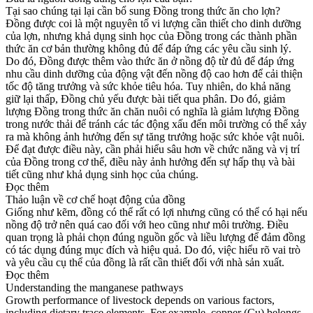
Tại sao chúng tại lại cần bổ sung Đồng trong thức ăn cho lợn?
Đồng được coi là một nguyên tố vi lượng cần thiết cho dinh dưỡng
của lợn, nhưng khả dụng sinh học của Đồng trong các thành phần
thức ăn cơ bản thường không đủ để đáp ứng các yêu cầu sinh lý.
Do đó, Đồng được thêm vào thức ăn ở nồng độ từ đủ để đáp ứng
nhu cầu dinh dưỡng của động vật đến nồng độ cao hơn để cải thiện
tốc độ tăng trưởng và sức khỏe tiêu hóa. Tuy nhiên, do khả năng
giữ lại thấp, Đồng chủ yếu được bài tiết qua phân. Do đó, giảm
lượng Đồng trong thức ăn chăn nuôi có nghĩa là giảm lượng Đồng
trong nước thải để tránh các tác động xấu đến môi trường có thể xảy
ra mà không ảnh hưởng đến sự tăng trưởng hoặc sức khỏe vật nuôi.
Để đạt được điều này, cần phải hiểu sâu hơn về chức năng và vị trí
của Đồng trong cơ thể, điều này ảnh hưởng đến sự hấp thụ và bài
tiết cũng như khả dụng sinh học của chúng.
Đọc thêm
Thảo luận về cơ chế hoạt động của đồng
Giống như kẽm, đồng có thể rất có lợi nhưng cũng có thể có hại nếu
nồng độ trở nên quá cao đối với heo cũng như môi trường. Điều
quan trọng là phải chọn đúng nguồn gốc và liều lượng để đảm đồng
có tác dụng đúng mục đích và hiệu quả. Do đó, việc hiểu rõ vai trò
và yêu cầu cụ thể của đồng là rất cần thiết đối với nhà sản xuất.
Đọc thêm
Understanding the manganese pathways
Growth performance of livestock depends on various factors,
including dietary trace elements. For example, copper (Cu) belongs